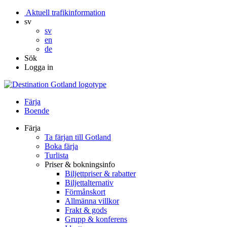
Aktuell trafikinformation
sv
sv
en
de
Sök
Logga in
Färja
Boende
Färja
Ta färjan till Gotland
Boka färja
Turlista
Priser & bokningsinfo
Biljettpriser & rabatter
Biljettalternativ
Förmånskort
Allmänna villkor
Frakt & gods
Grupp & konferens