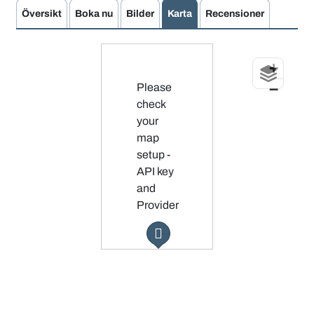
Översikt
Boka nu
Bilder
Karta
Recensioner
+
−
Please
check
your
map
setup -
API key
and
Provider