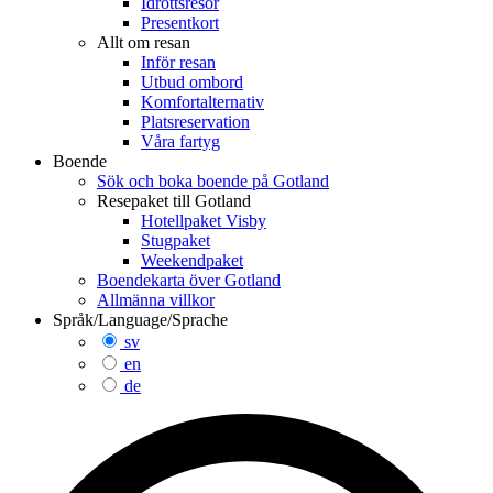
Idrottsresor
Presentkort
Allt om resan
Inför resan
Utbud ombord
Komfortalternativ
Platsreservation
Våra fartyg
Boende
Sök och boka boende på Gotland
Resepaket till Gotland
Hotellpaket Visby
Stugpaket
Weekendpaket
Boendekarta över Gotland
Allmänna villkor
Språk/Language/Sprache
sv
en
de