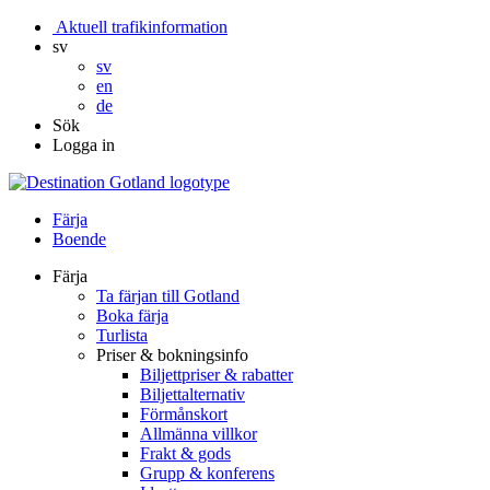
Aktuell trafikinformation
sv
sv
en
de
Sök
Logga in
Färja
Boende
Färja
Ta färjan till Gotland
Boka färja
Turlista
Priser & bokningsinfo
Biljettpriser & rabatter
Biljettalternativ
Förmånskort
Allmänna villkor
Frakt & gods
Grupp & konferens