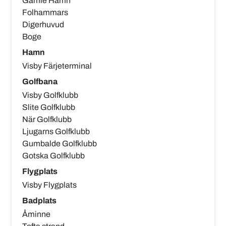
Gamle Hamn
Folhammars
Digerhuvud
Boge
Hamn
Visby Färjeterminal
Golfbana
Visby Golfklubb
Slite Golfklubb
När Golfklubb
Ljugarns Golfklubb
Gumbalde Golfklubb
Gotska Golfklubb
Flygplats
Visby Flygplats
Badplats
Åminne