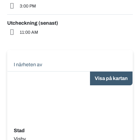
3:00 PM
Utcheckning (senast)
11:00 AM
I närheten av
Visa på kartan
Stad
Visby