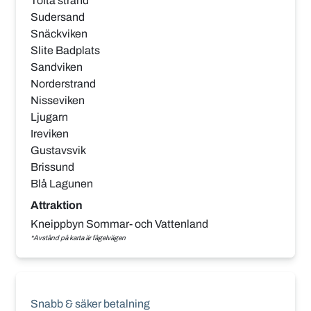
Tofta strand
Sudersand
Snäckviken
Slite Badplats
Sandviken
Norderstrand
Nisseviken
Ljugarn
Ireviken
Gustavsvik
Brissund
Blå Lagunen
Attraktion
Kneippbyn Sommar- och Vattenland
*Avstånd på karta är fågelvägen
Snabb & säker betalning