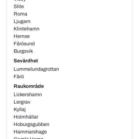
Slite
Roma
Ljugarn
Klintehamn
Hemse
Fårösund
Burgsvik
Sevärdhet
Lummelundagrottan
Fårö
Raukområde
Lickershamn
Lergrav
Kyllaj
Holmhällar
Hoburgsgubben
Hammarshage