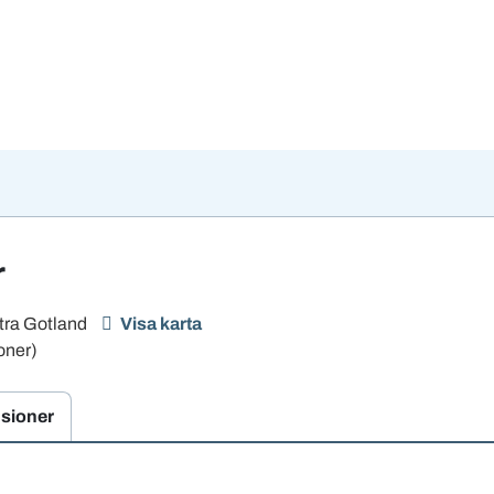
r
tra Gotland
Visa karta
oner)
sioner