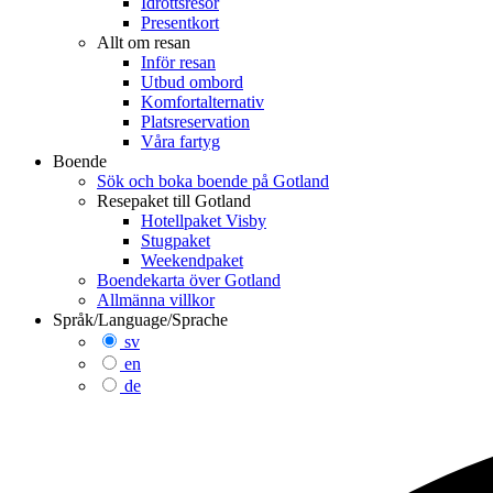
Idrottsresor
Presentkort
Allt om resan
Inför resan
Utbud ombord
Komfortalternativ
Platsreservation
Våra fartyg
Boende
Sök och boka boende på Gotland
Resepaket till Gotland
Hotellpaket Visby
Stugpaket
Weekendpaket
Boendekarta över Gotland
Allmänna villkor
Språk/Language/Sprache
sv
en
de