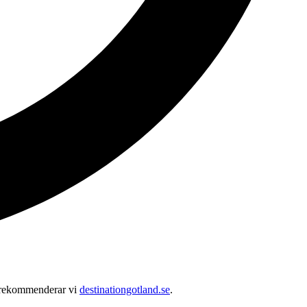
en rekommenderar vi
destinationgotland.se
.