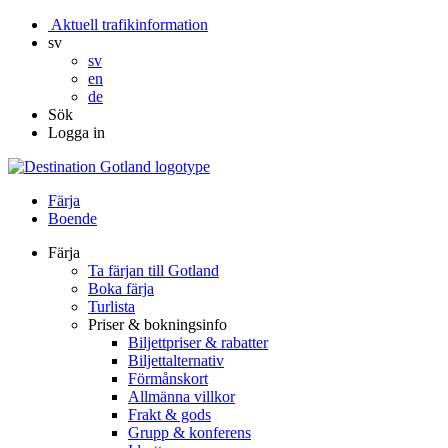
Aktuell trafikinformation
sv
sv
en
de
Sök
Logga in
Färja
Boende
Färja
Ta färjan till Gotland
Boka färja
Turlista
Priser & bokningsinfo
Biljettpriser & rabatter
Biljettalternativ
Förmånskort
Allmänna villkor
Frakt & gods
Grupp & konferens